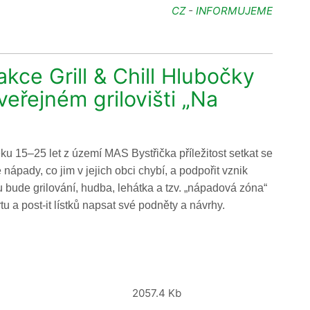
CZ
-
INFORMUJEME
kce Grill & Chill Hlubočky
eřejném grilovišti „Na
u 15–25 let z území MAS Bystřička příležitost setkat se
 nápady, co jim v jejich obci chybí, a podpořit vznik
 bude grilování, hudba, lehátka a tzv. „nápadová zóna“
u a post-it lístků napsat své podněty a návrhy.
2057.4 Kb