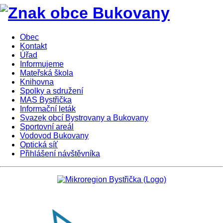
Obec
Kontakt
Úřad
Informujeme
Mateřská škola
Knihovna
Spolky a sdružení
MAS Bystřička
Informační leták
Svazek obcí Bystrovany a Bukovany
Sportovní areál
Vodovod Bukovany
Optická síť
Přihlášení návštěvníka