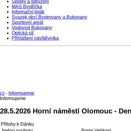
Spolky a sdružení
MAS Bystřička
Informační leták
Svazek obcí Bystrovany a Bukovany
Sportovní areál
Vodovod Bukovany
Optická síť
Přihlášení návštěvníka
cz
-
Informujeme
Informujeme
28.5.2026 Horní náměstí Olomouc - Den
Přílohy k článku
Jméno souboru
Popis
Velikost