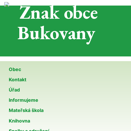
Obec
Kontakt
Úřad
Informujeme
Mateřská škola
Knihovna
Spolky a sdružení