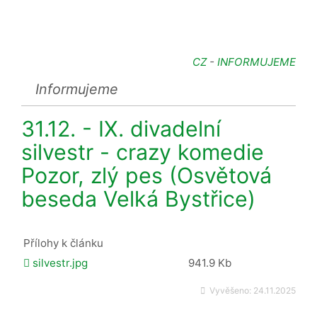
CZ
-
INFORMUJEME
Informujeme
31.12. - IX. divadelní
silvestr - crazy komedie
Pozor, zlý pes (Osvětová
beseda Velká Bystřice)
Přílohy k článku
silvestr.jpg
941.9 Kb
Vyvěšeno:
24.11.2025