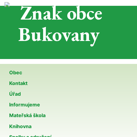
Obec
Kontakt
Úřad
Informujeme
Mateřská škola
Knihovna
Spolky a sdružení