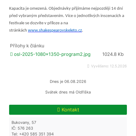
Kapacita je omezená. Objednávky přijímáme nejpozději 14 dní
před vybraným představením.
Více o jednotlivých inscenacích a
festivale se dozvíte v příloze a na
stránkách
www.shakespearovskeleto.cz
.
Přílohy k článku
osl-2025-1080x1350-program2.jpg
1024.8 Kb
Vyvěšeno:
12.5.2026
Dnes je
06.08.2026
Svátek dnes má
Oldřiška
Kontakt
Bukovany, 57
IČ: 576 263
Tel: +420 585 351 394