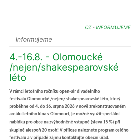
CZ
-
INFORMUJEME
Informujeme
4.-16.8. - Olomoucké
/nejen/shakespearovské
léto
V rámci letošního ročníku open-air divadelního
festivalu
Olomoucké /nejen/ shakespearovské léto
, který
proběhne od 4. do 16. srpna 2026 v nově zrekonstruovaném
areálu Letního kina v Olomouci, je možné využít speciální
nabídku pro obce na
zvýhodněné vstupné (sleva 15 %) při
skupině alespoň 20 osob! V příloze naleznete program celého
festivalu a v případě zájmu kontaktujte obecní úřad.