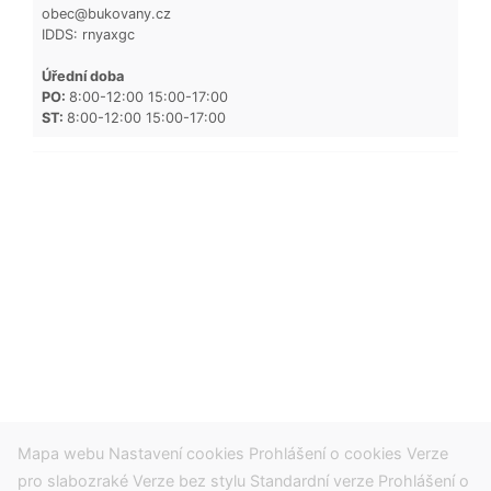
obec@bukovany.cz
IDDS: rnyaxgc
Úřední doba
PO:
8:00-12:00 15:00-17:00
ST:
8:00-12:00 15:00-17:00
Mapa webu
Nastavení cookies
Prohlášení o cookies
Verze
pro slabozraké
Verze bez stylu
Standardní verze
Prohlášení o