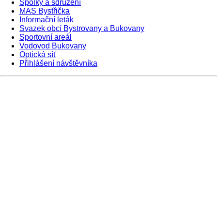
Spolky a sdružení
MAS Bystřička
Informační leták
Svazek obcí Bystrovany a Bukovany
Sportovní areál
Vodovod Bukovany
Optická síť
Přihlášení návštěvníka