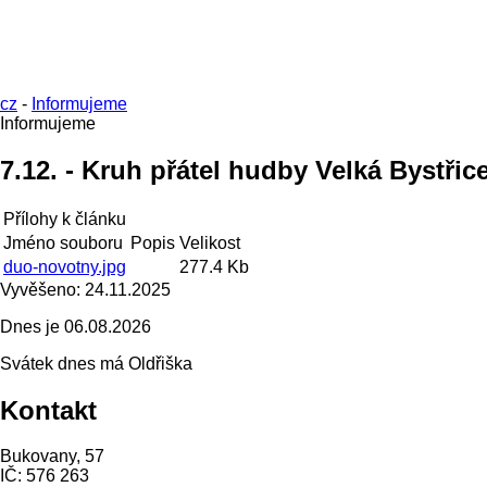
cz
-
Informujeme
Informujeme
7.12. - Kruh přátel hudby Velká Bystřic
Přílohy k článku
Jméno souboru
Popis
Velikost
duo-novotny.jpg
277.4 Kb
Vyvěšeno:
24.11.2025
Dnes je
06.08.2026
Svátek dnes má
Oldřiška
Kontakt
Bukovany, 57
IČ: 576 263