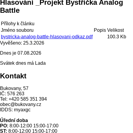
Hlasování _Projekt Bystřička Analog
Battle
Přílohy k článku
Jméno souboru
Popis
Velikost
bystricka-analog-battle-hlasovani-odkaz.pdf
100.3 Kb
Vyvěšeno:
25.3.2026
Dnes je
07.08.2026
Svátek dnes má
Lada
Kontakt
Bukovany, 57
IČ: 576 263
Tel: +420 585 351 394
obec@bukovany.cz
IDDS: rnyaxgc
Úřední doba
PO:
8:00-12:00 15:00-17:00
ST:
8:00-12:00 15:00-17:00