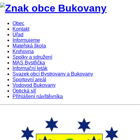
Obec
Kontakt
Úřad
Informujeme
Mateřská škola
Knihovna
Spolky a sdružení
MAS Bystřička
Informační leták
Svazek obcí Bystrovany a Bukovany
Sportovní areál
Vodovod Bukovany
Optická síť
Přihlášení návštěvníka