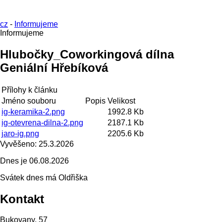
cz
-
Informujeme
Informujeme
Hlubočky_Coworkingová dílna
Geniální Hřebíková
Přílohy k článku
Jméno souboru
Popis
Velikost
ig-keramika-2.png
1992.8 Kb
ig-otevrena-dilna-2.png
2187.1 Kb
jaro-ig.png
2205.6 Kb
Vyvěšeno:
25.3.2026
Dnes je
06.08.2026
Svátek dnes má
Oldřiška
Kontakt
Bukovany, 57