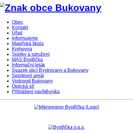
Obec
Kontakt
Úřad
Informujeme
Mateřská škola
Knihovna
Spolky a sdružení
MAS Bystřička
Informační leták
Svazek obcí Bystrovany a Bukovany
Sportovní areál
Vodovod Bukovany
Optická síť
Přihlášení návštěvníka