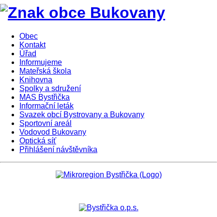
Obec
Kontakt
Úřad
Informujeme
Mateřská škola
Knihovna
Spolky a sdružení
MAS Bystřička
Informační leták
Svazek obcí Bystrovany a Bukovany
Sportovní areál
Vodovod Bukovany
Optická síť
Přihlášení návštěvníka