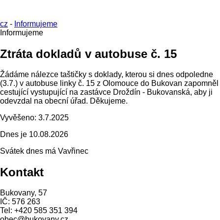
cz
-
Informujeme
Informujeme
Ztráta dokladů v autobuse č. 15
Žádáme nálezce taštičky s doklady, kterou si dnes odpoledne
(3.7.) v autobuse linky č. 15 z Olomouce do Bukovan zapomněl
cestující vystupující na zastávce Droždín - Bukovanská, aby ji
odevzdal na obecní úřad. Děkujeme.
Vyvěšeno:
3.7.2025
Dnes je
10.08.2026
Svátek dnes má
Vavřinec
Kontakt
Bukovany, 57
IČ: 576 263
Tel: +420 585 351 394
obec@bukovany.cz