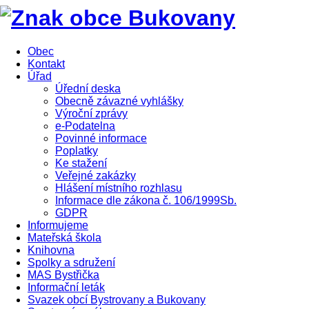
Obec
Kontakt
Úřad
Úřední deska
Obecně závazné vyhlášky
Výroční zprávy
e-Podatelna
Povinné informace
Poplatky
Ke stažení
Veřejné zakázky
Hlášení místního rozhlasu
Informace dle zákona č. 106/1999Sb.
GDPR
Informujeme
Mateřská škola
Knihovna
Spolky a sdružení
MAS Bystřička
Informační leták
Svazek obcí Bystrovany a Bukovany