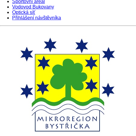
Sportovní areál
Vodovod Bukovany
Optická síť
Přihlášení návštěvníka