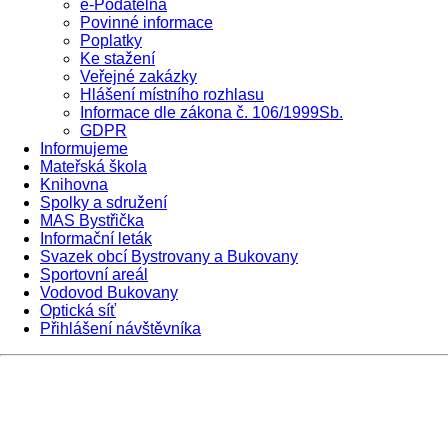
e-Podatelna
Povinné informace
Poplatky
Ke stažení
Veřejné zakázky
Hlášení místního rozhlasu
Informace dle zákona č. 106/1999Sb.
GDPR
Informujeme
Mateřská škola
Knihovna
Spolky a sdružení
MAS Bystřička
Informační leták
Svazek obcí Bystrovany a Bukovany
Sportovní areál
Vodovod Bukovany
Optická síť
Přihlášení návštěvníka