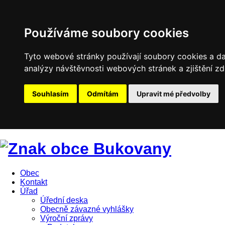
Používáme soubory cookies
Tyto webové stránky používají soubory cookies a dal
analýzy návštěvnosti webových stránek a zjištění zd
Souhlasím
Odmítám
Upravit mé předvolby
Obec
Kontakt
Úřad
Úřední deska
Obecně závazné vyhlášky
Výroční zprávy