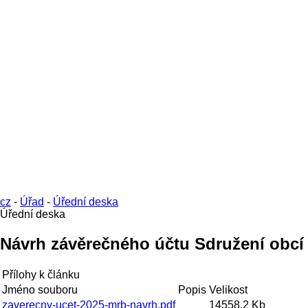
cz
-
Úřad
-
Úřední deska
Úřední deska
Návrh závěrečného účtu Sdružení obcí 
Přílohy k článku
Jméno souboru
Popis
Velikost
zaverecny-ucet-2025-mrb-navrh.pdf
14558.2 Kb