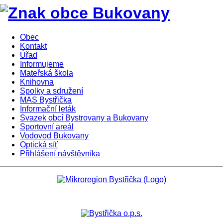
Obec
Kontakt
Úřad
Informujeme
Mateřská škola
Knihovna
Spolky a sdružení
MAS Bystřička
Informační leták
Svazek obcí Bystrovany a Bukovany
Sportovní areál
Vodovod Bukovany
Optická síť
Přihlášení návštěvníka