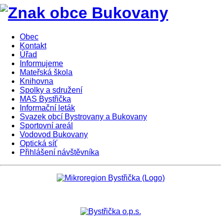
Obec
Kontakt
Úřad
Informujeme
Mateřská škola
Knihovna
Spolky a sdružení
MAS Bystřička
Informační leták
Svazek obcí Bystrovany a Bukovany
Sportovní areál
Vodovod Bukovany
Optická síť
Přihlášení návštěvníka