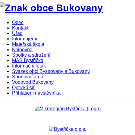
Obec
Kontakt
Úřad
Informujeme
Mateřská škola
Knihovna
Spolky a sdružení
MAS Bystřička
Informační leták
Svazek obcí Bystrovany a Bukovany
Sportovní areál
Vodovod Bukovany
Optická síť
Přihlášení návštěvníka