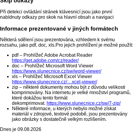
Skip odkazy
Při detekci ovládání stránek klávesnicí jsou jako první
nabídnuty odkazy pro skok na hlavní obsah a navigaci
Informace prezentované v jiných formátech
Některá sdělení jsou prezentována, vzhledem k svému
rozsahu, jako pdf, doc, xls.Pro jejich prohlížení je možné použít:
pdf – Prohlížeč Adobe Acrobat Reader
https://get.adobe.com/cz/reader/
doc – Prohlížeč Microsoft Word Viewer
https://www.slunecnice.cz/sw/word-viewer/
xls – Prohlížeč Microsoft Excel Viewer
https://www.slunecnice.cz/…xcel-viewer/
zip – některé dokumenty mohou být z důvodu velikosti
komprimovány. Na internetu je velké množství programů,
které dokážou tento formát
dekomprimovat.
https://www.slunecnice.cz/sw/7-zip/
Některé informace, u kterých nebylo možné získat
materiál v zdrojové, textové podobě, jsou prezentovány
jako obrázky s dostatečně velkým rozlišením.
Dnes je
09.08.2026