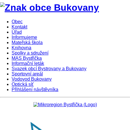
Obec
Kontakt
Úřad
Informujeme
Mateřská škola
Knihovna
Spolky a sdružení
MAS Bystřička
Informační leták
Svazek obcí Bystrovany a Bukovany
Sportovní areál
Vodovod Bukovany
Optická síť
Přihlášení návštěvníka