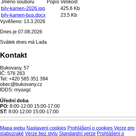
Jméno souboru
Popis
Velikost
bily-kamen-2026.jpg
425.6 Kb
bily-kamen-bus.docx
23.5 Kb
Vyvěšeno:
13.3.2026
Dnes je
07.08.2026
Svátek dnes má
Lada
Kontakt
Bukovany, 57
IČ: 576 263
Tel: +420 585 351 394
obec@bukovany.cz
IDDS: rnyaxgc
Úřední doba
PO:
8:00-12:00 15:00-17:00
ST:
8:00-12:00 15:00-17:00
Mapa webu
Nastavení cookies
Prohlášení o cookies
Verze pro
slabozraké
Verze bez stylu
Standardní verze
Prohlášení o