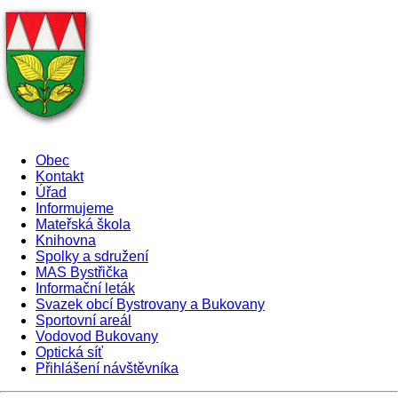
Obec
Kontakt
Úřad
Informujeme
Mateřská škola
Knihovna
Spolky a sdružení
MAS Bystřička
Informační leták
Svazek obcí Bystrovany a Bukovany
Sportovní areál
Vodovod Bukovany
Optická síť
Přihlášení návštěvníka