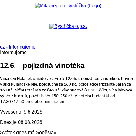
cz
-
Informujeme
Informujeme
12.6. - pojízdná vinotéka
Vinařství Holánek přijede ve čtvrtek 12.06. s pojízdnou vinotékou. P
řiveze
v akci Rulandské bílé, polosuché za 160 Kč, polosladké frizzante Sarah za
160 Kč, akční Letní mix za 845 Kč, vína sudová 80-90 Kč/litr, vína lahvová
výběr z hroznů, pozdní sběr 150-250 Kč.
Vinotéka bude stát od
17:30 -17:50 před obecním úřadem.
Vyvěšeno:
9.6.2025
Dnes je
08.08.2026
Svátek dnes má
Soběslav