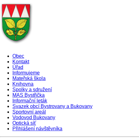
Obec
Kontakt
Úřad
Informujeme
Mateřská škola
Knihovna
Spolky a sdružení
MAS Bystřička
Informační leták
Svazek obcí Bystrovany a Bukovany
Sportovní areál
Vodovod Bukovany
Optická síť
Přihlášení návštěvníka