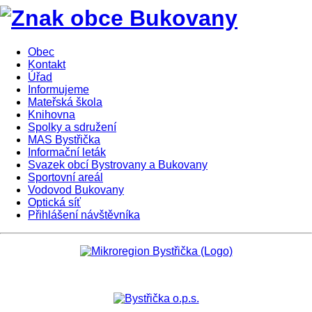
Obec
Kontakt
Úřad
Informujeme
Mateřská škola
Knihovna
Spolky a sdružení
MAS Bystřička
Informační leták
Svazek obcí Bystrovany a Bukovany
Sportovní areál
Vodovod Bukovany
Optická síť
Přihlášení návštěvníka