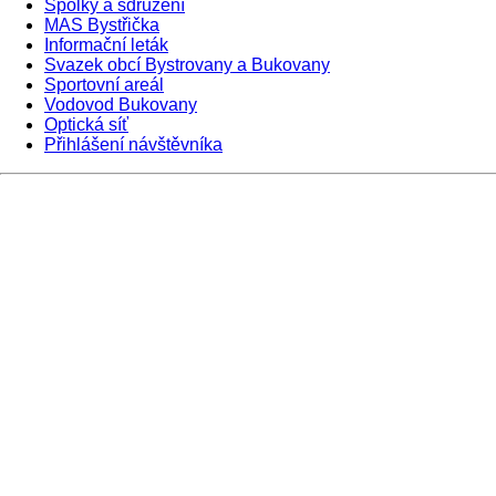
Spolky a sdružení
MAS Bystřička
Informační leták
Svazek obcí Bystrovany a Bukovany
Sportovní areál
Vodovod Bukovany
Optická síť
Přihlášení návštěvníka