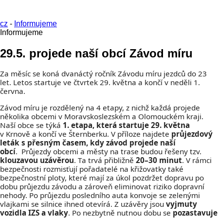
cz
-
Informujeme
Informujeme
29.5. projede naší obcí Závod míru
Za měsíc se koná dvanáctý ročník Závodu míru jezdců do 23
let. Letos startuje ve čtvrtek 29. května a končí v neděli 1.
června.
Závod míru je rozdělený na 4 etapy, z nichž každá projede
několika obcemi v Moravskoslezském a Olomouckém kraji.
Naší obce se týká
1. etapa, která startuje 29. května
v Krnově a končí ve Šternberku. V příloze najdete
průjezdový
leták s přesným časem, kdy závod projede naší
obcí
.
Průjezdy obcemi a městy na trase budou řešeny tzv.
klouzavou uzávěrou
. Ta trvá přibližně
20–30 minut
. V rámci
bezpečnosti rozmisťují pořadatelé na křižovatky také
bezpečnostní ploty, které mají za úkol pozdržet dopravu po
dobu průjezdu závodu a zároveň eliminovat riziko dopravní
nehody.
Po průjezdu posledního auta konvoje se zelenými
vlajkami se silnice ihned otevírá. Z uzávěry jsou
vyjmuty
vozidla IZS a vlaky
. Po nezbytně nutnou dobu se
pozastavuje