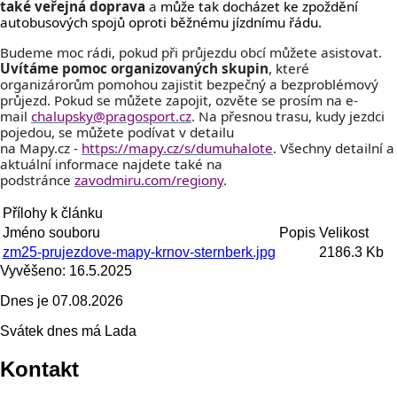
také veřejná doprava
a
může tak docházet ke zpoždění
autobusových spojů oproti běžnému jízdnímu řádu.
Budeme moc rádi, pokud při průjezdu obcí můžete asistovat.
Uvítáme pomoc organizovaných skupin
, které
organizárorům pomohou zajistit bezpečný a bezproblémový
průjezd. Pokud se můžete zapojit, ozvěte se prosím na e-
mail
chalupsky@pragosport.cz
.
Na přesnou trasu, kudy jezdci
pojedou, se můžete podívat v detailu
na Mapy.cz -
https://mapy.cz/s/dumuhalote
.
Všechny detailní a
aktuální informace najdete také na
podstránce
zavodmiru.com/regiony
.
Přílohy k článku
Jméno souboru
Popis
Velikost
zm25-prujezdove-mapy-krnov-sternberk.jpg
2186.3 Kb
Vyvěšeno:
16.5.2025
Dnes je
07.08.2026
Svátek dnes má
Lada
Kontakt