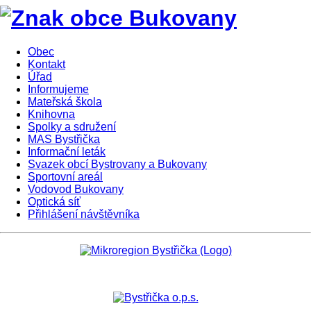
Obec
Kontakt
Úřad
Informujeme
Mateřská škola
Knihovna
Spolky a sdružení
MAS Bystřička
Informační leták
Svazek obcí Bystrovany a Bukovany
Sportovní areál
Vodovod Bukovany
Optická síť
Přihlášení návštěvníka