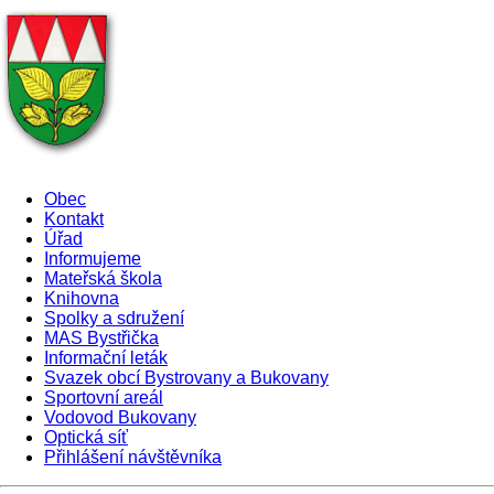
Obec
Kontakt
Úřad
Informujeme
Mateřská škola
Knihovna
Spolky a sdružení
MAS Bystřička
Informační leták
Svazek obcí Bystrovany a Bukovany
Sportovní areál
Vodovod Bukovany
Optická síť
Přihlášení návštěvníka