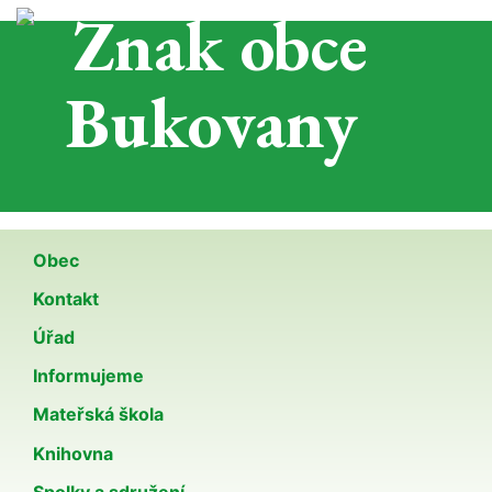
Obec
Kontakt
Úřad
Informujeme
Mateřská škola
Knihovna
Spolky a sdružení