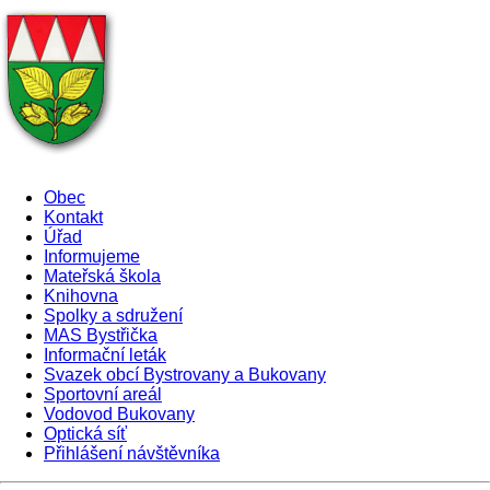
Obec
Kontakt
Úřad
Informujeme
Mateřská škola
Knihovna
Spolky a sdružení
MAS Bystřička
Informační leták
Svazek obcí Bystrovany a Bukovany
Sportovní areál
Vodovod Bukovany
Optická síť
Přihlášení návštěvníka