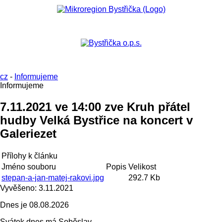
cz
-
Informujeme
Informujeme
7.11.2021 ve 14:00 zve Kruh přátel
hudby Velká Bystřice na koncert v
Galeriezet
Přílohy k článku
Jméno souboru
Popis
Velikost
stepan-a-jan-matej-rakovi.jpg
292.7 Kb
Vyvěšeno:
3.11.2021
Dnes je
08.08.2026
Svátek dnes má
Soběslav