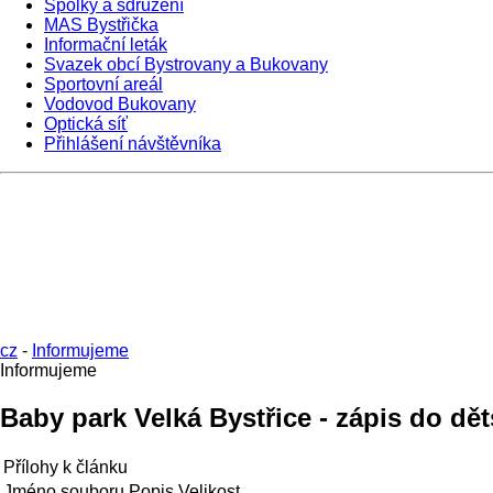
Spolky a sdružení
MAS Bystřička
Informační leták
Svazek obcí Bystrovany a Bukovany
Sportovní areál
Vodovod Bukovany
Optická síť
Přihlášení návštěvníka
cz
-
Informujeme
Informujeme
Baby park Velká Bystřice - zápis do dě
Přílohy k článku
Jméno souboru
Popis
Velikost