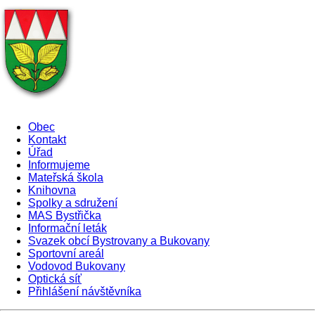
Obec
Kontakt
Úřad
Informujeme
Mateřská škola
Knihovna
Spolky a sdružení
MAS Bystřička
Informační leták
Svazek obcí Bystrovany a Bukovany
Sportovní areál
Vodovod Bukovany
Optická síť
Přihlášení návštěvníka