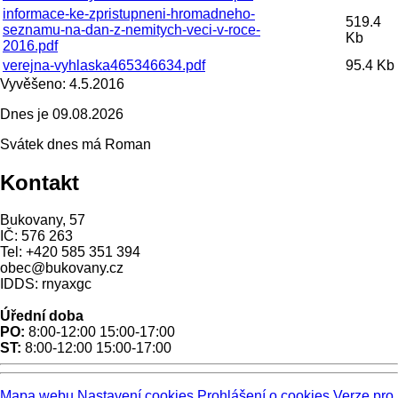
informace-ke-zpristupneni-hromadneho-
519.4
seznamu-na-dan-z-nemitych-veci-v-roce-
Kb
2016.pdf
verejna-vyhlaska465346634.pdf
95.4 Kb
Vyvěšeno:
4.5.2016
Dnes je
09.08.2026
Svátek dnes má
Roman
Kontakt
Bukovany, 57
IČ: 576 263
Tel: +420 585 351 394
obec@bukovany.cz
IDDS: rnyaxgc
Úřední doba
PO:
8:00-12:00 15:00-17:00
ST:
8:00-12:00 15:00-17:00
Mapa webu
Nastavení cookies
Prohlášení o cookies
Verze pro