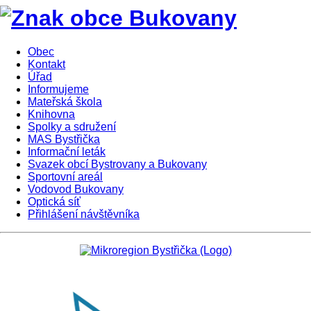
Obec
Kontakt
Úřad
Informujeme
Mateřská škola
Knihovna
Spolky a sdružení
MAS Bystřička
Informační leták
Svazek obcí Bystrovany a Bukovany
Sportovní areál
Vodovod Bukovany
Optická síť
Přihlášení návštěvníka