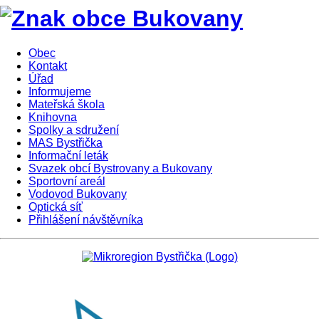
Obec
Kontakt
Úřad
Informujeme
Mateřská škola
Knihovna
Spolky a sdružení
MAS Bystřička
Informační leták
Svazek obcí Bystrovany a Bukovany
Sportovní areál
Vodovod Bukovany
Optická síť
Přihlášení návštěvníka