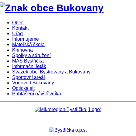
Obec
Kontakt
Úřad
Informujeme
Mateřská škola
Knihovna
Spolky a sdružení
MAS Bystřička
Informační leták
Svazek obcí Bystrovany a Bukovany
Sportovní areál
Vodovod Bukovany
Optická síť
Přihlášení návštěvníka