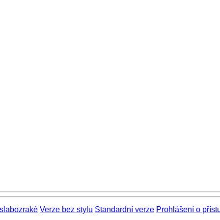
 slabozraké
Verze bez stylu
Standardní verze
Prohlášení o příst