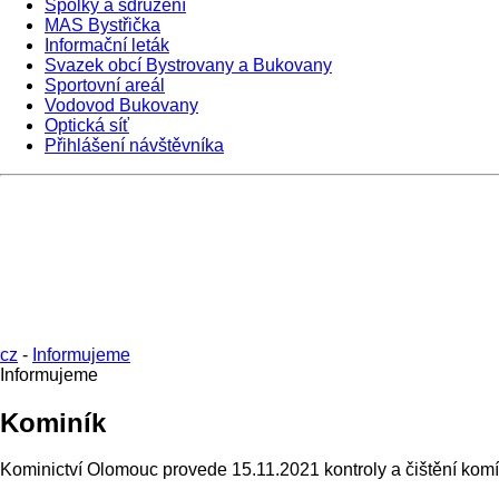
Spolky a sdružení
MAS Bystřička
Informační leták
Svazek obcí Bystrovany a Bukovany
Sportovní areál
Vodovod Bukovany
Optická síť
Přihlášení návštěvníka
cz
-
Informujeme
Informujeme
Kominík
Kominictví Olomouc provede 15.11.2021 kontroly a čištění komí