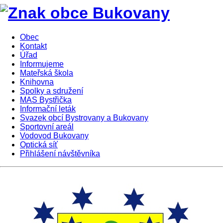
Obec
Kontakt
Úřad
Informujeme
Mateřská škola
Knihovna
Spolky a sdružení
MAS Bystřička
Informační leták
Svazek obcí Bystrovany a Bukovany
Sportovní areál
Vodovod Bukovany
Optická síť
Přihlášení návštěvníka