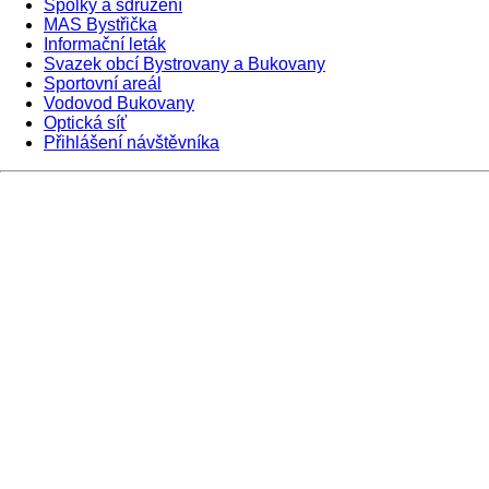
Spolky a sdružení
MAS Bystřička
Informační leták
Svazek obcí Bystrovany a Bukovany
Sportovní areál
Vodovod Bukovany
Optická síť
Přihlášení návštěvníka