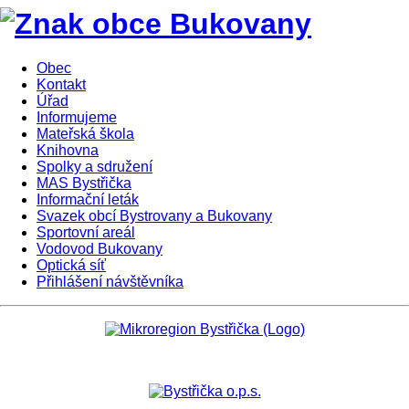
Obec
Kontakt
Úřad
Informujeme
Mateřská škola
Knihovna
Spolky a sdružení
MAS Bystřička
Informační leták
Svazek obcí Bystrovany a Bukovany
Sportovní areál
Vodovod Bukovany
Optická síť
Přihlášení návštěvníka