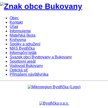
Obec
Kontakt
Úřad
Informujeme
Mateřská škola
Knihovna
Spolky a sdružení
MAS Bystřička
Informační leták
Svazek obcí Bystrovany a Bukovany
Sportovní areál
Vodovod Bukovany
Optická síť
Přihlášení návštěvníka