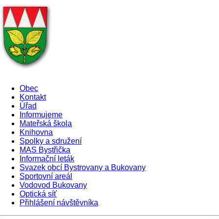
Obec
Kontakt
Úřad
Informujeme
Mateřská škola
Knihovna
Spolky a sdružení
MAS Bystřička
Informační leták
Svazek obcí Bystrovany a Bukovany
Sportovní areál
Vodovod Bukovany
Optická síť
Přihlášení návštěvníka