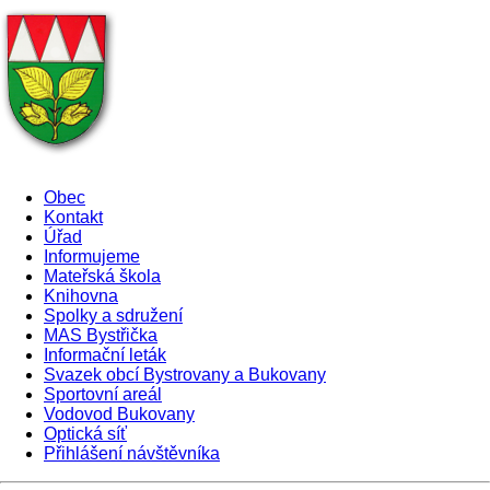
Obec
Kontakt
Úřad
Informujeme
Mateřská škola
Knihovna
Spolky a sdružení
MAS Bystřička
Informační leták
Svazek obcí Bystrovany a Bukovany
Sportovní areál
Vodovod Bukovany
Optická síť
Přihlášení návštěvníka