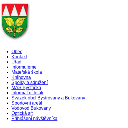
Obec
Kontakt
Úřad
Informujeme
Mateřská škola
Knihovna
Spolky a sdružení
MAS Bystřička
Informační leták
Svazek obcí Bystrovany a Bukovany
Sportovní areál
Vodovod Bukovany
Optická síť
Přihlášení návštěvníka