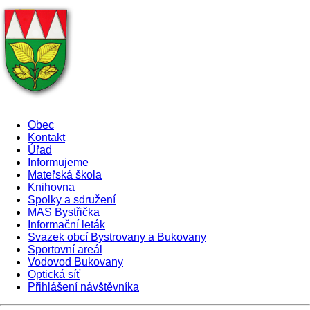
Obec
Kontakt
Úřad
Informujeme
Mateřská škola
Knihovna
Spolky a sdružení
MAS Bystřička
Informační leták
Svazek obcí Bystrovany a Bukovany
Sportovní areál
Vodovod Bukovany
Optická síť
Přihlášení návštěvníka