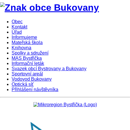
Obec
Kontakt
Úřad
Informujeme
Mateřská škola
Knihovna
Spolky a sdružení
MAS Bystřička
Informační leták
Svazek obcí Bystrovany a Bukovany
Sportovní areál
Vodovod Bukovany
Optická síť
Přihlášení návštěvníka