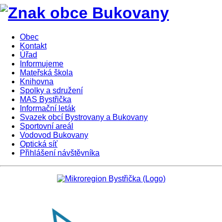
Obec
Kontakt
Úřad
Informujeme
Mateřská škola
Knihovna
Spolky a sdružení
MAS Bystřička
Informační leták
Svazek obcí Bystrovany a Bukovany
Sportovní areál
Vodovod Bukovany
Optická síť
Přihlášení návštěvníka