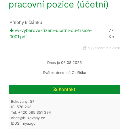
pracovní pozice (účetní)
Přílohy k článku
vv-vyberove-rizeni-ucetni-ou-trsice-
77
0001.pdf
Kb
Vyvěšeno:
2.2.2026
Dnes je
06.08.2026
Svátek dnes má
Oldřiška
Kontakt
Bukovany, 57
IČ: 576 263
Tel: +420 585 351 394
obec@bukovany.cz
IDDS: rnyaxgc