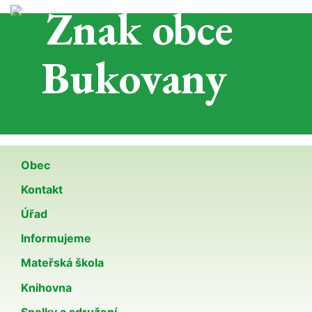
Obec
Kontakt
Úřad
Informujeme
Mateřská škola
Knihovna
Spolky a sdružení