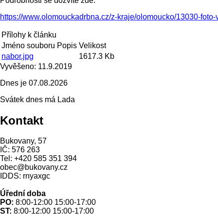
Podrobnosti se dozvíte zde:
https://www.olomouckadrbna.cz/z-kraje/olomoucko/13030-foto-v
Přílohy k článku
Jméno souboru
Popis
Velikost
nabor.jpg
1617.3 Kb
Vyvěšeno:
11.9.2019
Dnes je
07.08.2026
Svátek dnes má
Lada
Kontakt
Bukovany, 57
IČ: 576 263
Tel: +420 585 351 394
obec@bukovany.cz
IDDS: rnyaxgc
Úřední doba
PO:
8:00-12:00 15:00-17:00
ST:
8:00-12:00 15:00-17:00