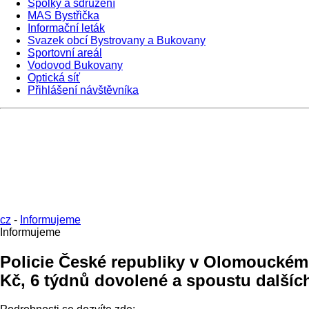
Spolky a sdružení
MAS Bystřička
Informační leták
Svazek obcí Bystrovany a Bukovany
Sportovní areál
Vodovod Bukovany
Optická síť
Přihlášení návštěvníka
cz
-
Informujeme
Informujeme
Policie České republiky v Olomouckém k
Kč, 6 týdnů dovolené a spoustu dalších