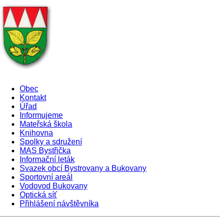
Obec
Kontakt
Úřad
Informujeme
Mateřská škola
Knihovna
Spolky a sdružení
MAS Bystřička
Informační leták
Svazek obcí Bystrovany a Bukovany
Sportovní areál
Vodovod Bukovany
Optická síť
Přihlášení návštěvníka