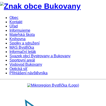
Obec
Kontakt
Úřad
Informujeme
Mateřská škola
Knihovna
Spolky a sdružení
MAS Bystřička
Informační leták
Svazek obcí Bystrovany a Bukovany
Sportovní areál
Vodovod Bukovany
Optická síť
Přihlášení návštěvníka