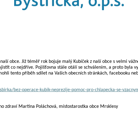
naší obce.
Již téměř rok bojuje malý Kubíček z naší obce s velmi vážn
jistit co nejdříve.
Pojišťovna stále otálí se schválením, a proto byla
hli tento příběh sdílet na Vašich obecních stránkách, facebooku nebo
/sbirka/bez-operace-kubik-neprezije-pomoc-pro-chlapecka-se-vzac
ho zdraví
Martina Poláchová,
místostarostka obce Mrsklesy