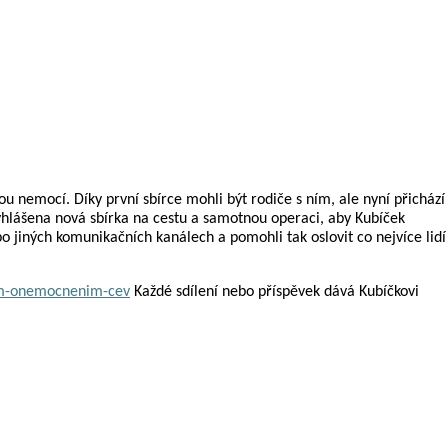
ou nemocí. Díky první sbírce mohli být rodiče s ním, ale nyní přichází
 vyhlášena nová sbírka na cestu a samotnou operaci, aby Kubíček
 jiných komunikačních kanálech a pomohli tak oslovit co nejvíce lidí
nym-onemocnenim-cev
Každé sdílení nebo příspěvek dává Kubíčkovi