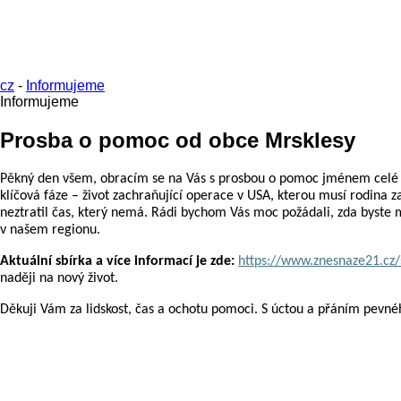
cz
-
Informujeme
Informujeme
Prosba o pomoc od obce Mrsklesy
Pěkný den všem,
obracím se na Vás s prosbou o pomoc jménem celé 
klíčová fáze – život zachraňující operace v USA, kterou musí rodina za
neztratil čas, který nemá.
Rádi bychom Vás moc požádali, zda byste mo
v našem regionu.
Aktuální sbírka a více informací je zde:
https://www.znesnaze21.cz
naději na nový život.
Děkuji Vám za lidskost, čas a ochotu pomoci. S úctou a přáním pevné