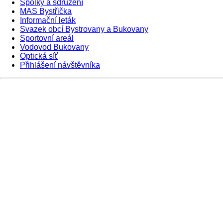
Spolky a sdružení
MAS Bystřička
Informační leták
Svazek obcí Bystrovany a Bukovany
Sportovní areál
Vodovod Bukovany
Optická síť
Přihlášení návštěvníka