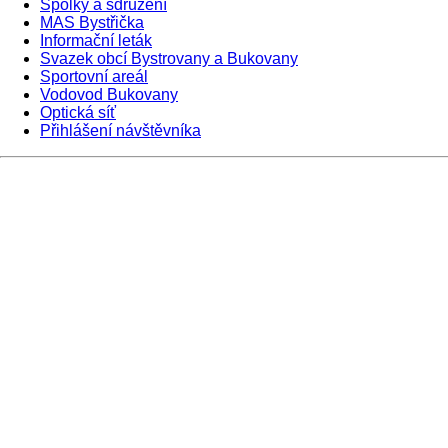
Spolky a sdružení
MAS Bystřička
Informační leták
Svazek obcí Bystrovany a Bukovany
Sportovní areál
Vodovod Bukovany
Optická síť
Přihlášení návštěvníka