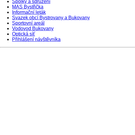
Spolky a sdružení
MAS Bystřička
Informační leták
Svazek obcí Bystrovany a Bukovany
Sportovní areál
Vodovod Bukovany
Optická síť
Přihlášení návštěvníka