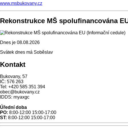
www.msbukovany.cz
Rekonstrukce MŠ spolufinancována E
Dnes je
08.08.2026
Svátek dnes má
Soběslav
Kontakt
Bukovany, 57
IČ: 576 263
Tel: +420 585 351 394
obec@bukovany.cz
IDDS: rnyaxgc
Úřední doba
PO:
8:00-12:00 15:00-17:00
ST:
8:00-12:00 15:00-17:00