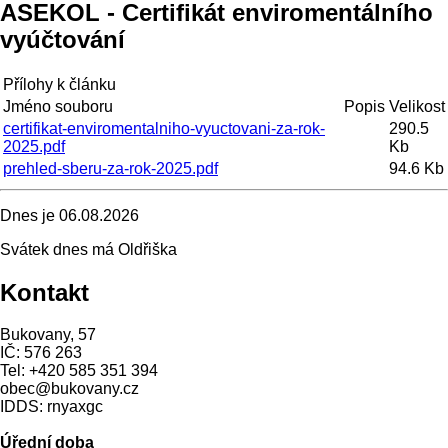
ASEKOL - Certifikát enviromentálního
vyúčtování
Přílohy k článku
Jméno souboru
Popis
Velikost
certifikat-enviromentalniho-vyuctovani-za-rok-
290.5
2025.pdf
Kb
prehled-sberu-za-rok-2025.pdf
94.6 Kb
Dnes je
06.08.2026
Svátek dnes má
Oldřiška
Kontakt
Bukovany, 57
IČ: 576 263
Tel: +420 585 351 394
obec@bukovany.cz
IDDS: rnyaxgc
Úřední doba