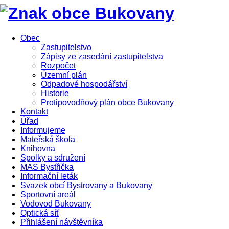
Obec
Zastupitelstvo
Zápisy ze zasedání zastupitelstva
Rozpočet
Územní plán
Odpadové hospodářství
Historie
Protipovodňový plán obce Bukovany
Kontakt
Úřad
Informujeme
Mateřská škola
Knihovna
Spolky a sdružení
MAS Bystřička
Informační leták
Svazek obcí Bystrovany a Bukovany
Sportovní areál
Vodovod Bukovany
Optická síť
Přihlášení návštěvníka