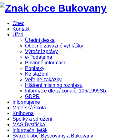
Obec
Kontakt
Úřad
Úřední deska
Obecně závazné vyhlášky
Výroční zprávy
e-Podatelna
Povinné informace
Poplatky
Ke stažení
Veřejné zakázky
Hlášení místního rozhlasu
Informace dle zákona č. 106/1999Sb.
GDPR
Informujeme
Mateřská škola
Knihovna
Spolky a sdružení
MAS Bystřička
Informační leták
Svazek obcí Bystrovany a Bukovany