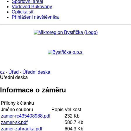
Sportovní areál
Vodovod Bukovany
Optická síť
Přihlášení návštěvníka
cz
-
Úřad
-
Úřední deska
Úřední deska
Informace o záměru
Přílohy k článku
Jméno souboru
Popis
Velikost
zamer-rc435408988.pdf
232 Kb
zamer-sk.pdf
580.7 Kb
zamer-zahradka.pdf
604.3 Kb