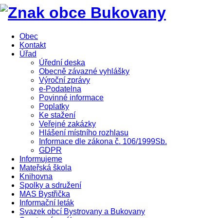
Obec
Kontakt
Úřad
Úřední deska
Obecně závazné vyhlášky
Výroční zprávy
e-Podatelna
Povinné informace
Poplatky
Ke stažení
Veřejné zakázky
Hlášení místního rozhlasu
Informace dle zákona č. 106/1999Sb.
GDPR
Informujeme
Mateřská škola
Knihovna
Spolky a sdružení
MAS Bystřička
Informační leták
Svazek obcí Bystrovany a Bukovany